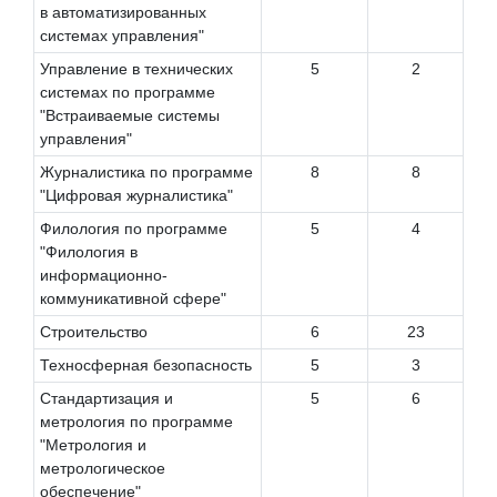
в автоматизированных
системах управления"
Управление в технических
5
2
системах по программе
"Встраиваемые системы
управления"
Журналистика по программе
8
8
"Цифровая журналистика"
Филология по программе
5
4
"Филология в
информационно-
коммуникативной сфере"
Строительство
6
23
Техносферная безопасность
5
3
Стандартизация и
5
6
метрология по программе
"Метрология и
метрологическое
обеспечение"