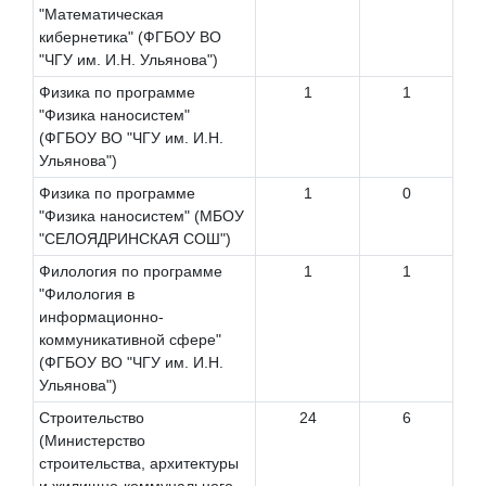
"Математическая
кибернетика" (ФГБОУ ВО
"ЧГУ им. И.Н. Ульянова")
Физика по программе
1
1
"Физика наносистем"
(ФГБОУ ВО "ЧГУ им. И.Н.
Ульянова")
Физика по программе
1
0
"Физика наносистем" (МБОУ
"СЕЛОЯДРИНСКАЯ СОШ")
Филология по программе
1
1
"Филология в
информационно-
коммуникативной сфере"
(ФГБОУ ВО "ЧГУ им. И.Н.
Ульянова")
Строительство
24
6
(Министерство
строительства, архитектуры