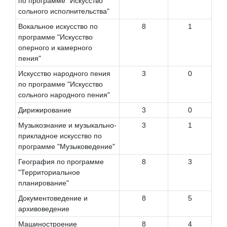
по программе "Искусство
сольного исполнительства"
Вокальное искусство по
8
1
программе "Искусство
оперного и камерного
пения"
Искусство народного пения
3
0
по программе "Искусство
сольного народного пения"
Дирижирование
3
0
Музыкознание и музыкально-
3
1
прикладное искусство по
программе "Музыковедение"
География по программе
8
3
"Территориальное
планирование"
Документоведение и
8
5
архивоведение
Машиностроение
8
4