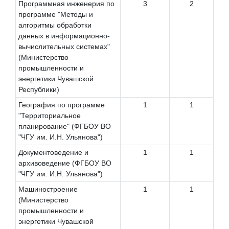
Программная инженерия по
3
2
программе "Методы и
алгоритмы обработки
данных в информационно-
вычислительных системах"
(Министерство
промышленности и
энергетики Чувашской
Республики)
География по программе
1
1
"Территориальное
планирование" (ФГБОУ ВО
"ЧГУ им. И.Н. Ульянова")
Документоведение и
1
1
архивоведение (ФГБОУ ВО
"ЧГУ им. И.Н. Ульянова")
Машиностроение
1
1
(Министерство
промышленности и
энергетики Чувашской